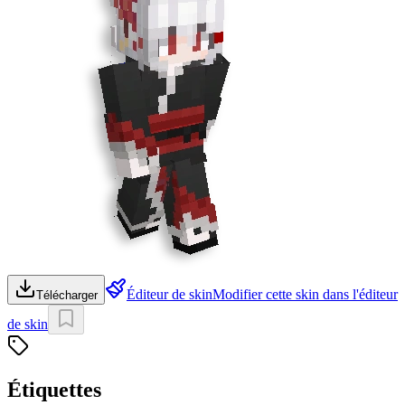
Éditeur de skin
Modifier cette skin dans l'éditeur
Télécharger
de skin
Étiquettes