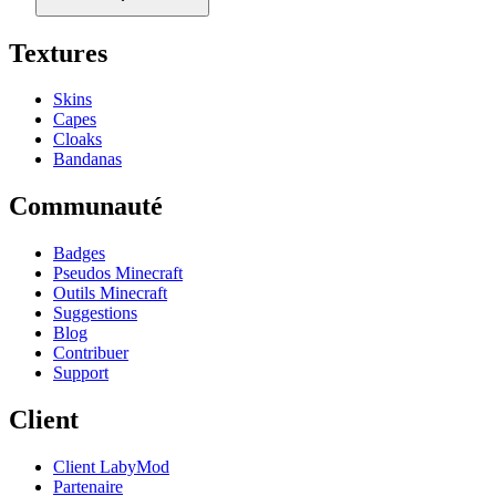
Textures
Skins
Capes
Cloaks
Bandanas
Communauté
Badges
Pseudos Minecraft
Outils Minecraft
Suggestions
Blog
Contribuer
Support
Client
Client LabyMod
Partenaire