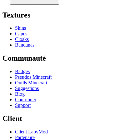
Textures
Skins
Capes
Cloaks
Bandanas
Communauté
Badges
Pseudos Minecraft
Outils Minecraft
Suggestions
Blog
Contribuer
Support
Client
Client LabyMod
Partenaire