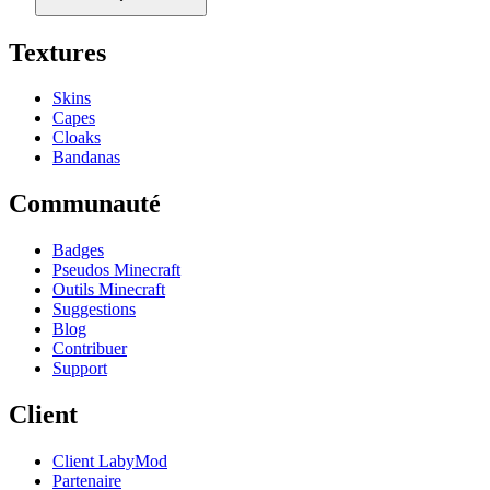
Textures
Skins
Capes
Cloaks
Bandanas
Communauté
Badges
Pseudos Minecraft
Outils Minecraft
Suggestions
Blog
Contribuer
Support
Client
Client LabyMod
Partenaire