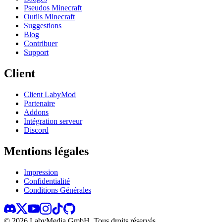
Pseudos Minecraft
Outils Minecraft
Suggestions
Blog
Contribuer
Support
Client
Client LabyMod
Partenaire
Addons
Intégration serveur
Discord
Mentions légales
Impression
Confidentialité
Conditions Générales
©
2026
LabyMedia GmbH.
Tous droits réservés.