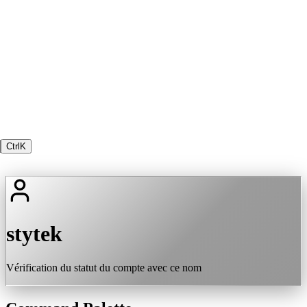
Ctrl
K
stytek
Vérification du statut du compte avec ce nom