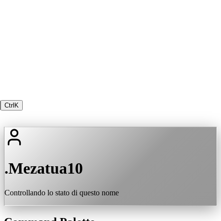
Ctrl
K
.Mezatua10
Controllando lo stato di questo nome