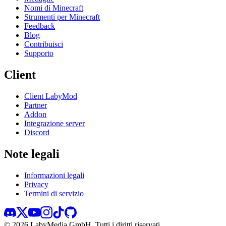
Nomi di Minecraft
Strumenti per Minecraft
Feedback
Blog
Contribuisci
Supporto
Client
Client LabyMod
Partner
Addon
Integrazione server
Discord
Note legali
Informazioni legali
Privacy
Termini di servizio
©
2026
LabyMedia GmbH.
Tutti i diritti riservati.