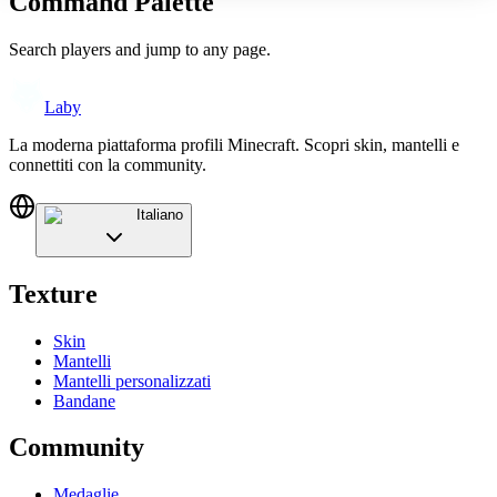
Command Palette
Search players and jump to any page.
Laby
La moderna piattaforma profili Minecraft. Scopri skin, mantelli e
connettiti con la community.
Italiano
Texture
Skin
Mantelli
Mantelli personalizzati
Bandane
Community
Medaglie