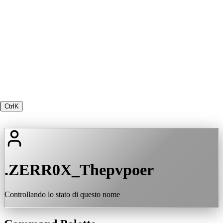
Ctrl
K
.ZERR0X_Thepvpoer
Controllando lo stato di questo nome