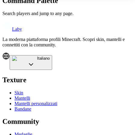
Command Palette
Search players and jump to any page.
Laby
La moderna piattaforma profili Minecraft. Scopri skin, mantelli e
connettiti con la community.
Italiano
Texture
Skin
Mantelli
Mantelli personalizzati
Bandane
Community
Medaglie