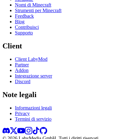
Nomi di Minecraft
Strumenti per Minecraft
Feedback
Blog
Contribuisci
Supporto
Client
Client LabyMod
Partner
Addon
Integrazione server
Discord
Note legali
Informazioni legali
Privacy
Termini di servizio
©
2026
LabyMedia GmbH.
Tutti i diritti riservati.