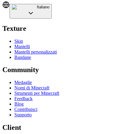
Italiano
Texture
Skin
Mantelli
Mantelli personalizzati
Bandane
Community
Medaglie
Nomi di Minecraft
Strumenti per Minecraft
Feedback
Blog
Contribuisci
Supporto
Client