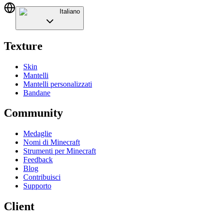
Italiano
Texture
Skin
Mantelli
Mantelli personalizzati
Bandane
Community
Medaglie
Nomi di Minecraft
Strumenti per Minecraft
Feedback
Blog
Contribuisci
Supporto
Client