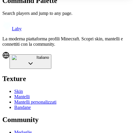
Command Palette
Search players and jump to any page.
Laby
La moderna piattaforma profili Minecraft. Scopri skin, mantelli e
connettiti con la community.
Italiano
Texture
Skin
Mantelli
Mantelli personalizzati
Bandane
Community
Medaglie