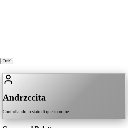
Ctrl
K
Andrzccita
Controllando lo stato di questo nome