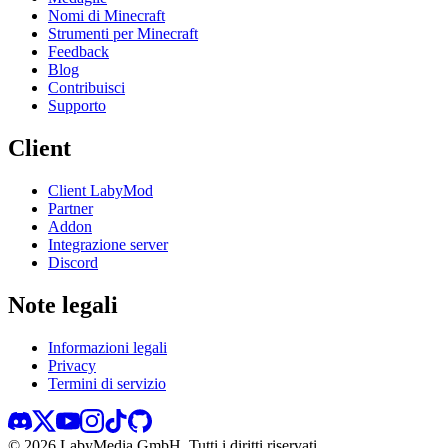
Nomi di Minecraft
Strumenti per Minecraft
Feedback
Blog
Contribuisci
Supporto
Client
Client LabyMod
Partner
Addon
Integrazione server
Discord
Note legali
Informazioni legali
Privacy
Termini di servizio
©
2026
LabyMedia GmbH.
Tutti i diritti riservati.