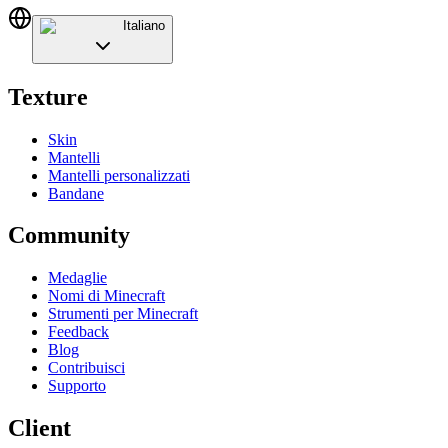
Italiano
Texture
Skin
Mantelli
Mantelli personalizzati
Bandane
Community
Medaglie
Nomi di Minecraft
Strumenti per Minecraft
Feedback
Blog
Contribuisci
Supporto
Client