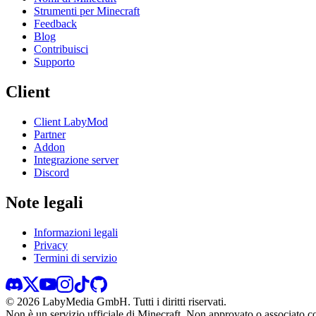
Strumenti per Minecraft
Feedback
Blog
Contribuisci
Supporto
Client
Client LabyMod
Partner
Addon
Integrazione server
Discord
Note legali
Informazioni legali
Privacy
Termini di servizio
©
2026
LabyMedia GmbH.
Tutti i diritti riservati.
Non è un servizio ufficiale di Minecraft. Non approvato o associato 