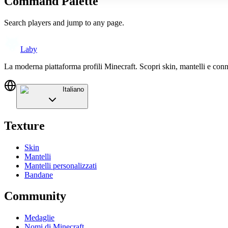
Command Palette
Search players and jump to any page.
Laby
La moderna piattaforma profili Minecraft. Scopri skin, mantelli e conn
Italiano
Texture
Skin
Mantelli
Mantelli personalizzati
Bandane
Community
Medaglie
Nomi di Minecraft