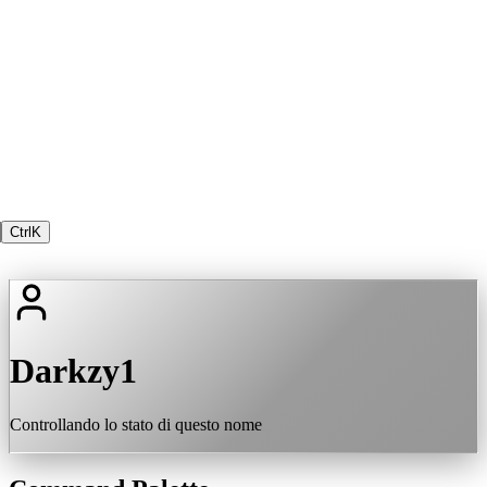
Ctrl
K
Darkzy1
Controllando lo stato di questo nome