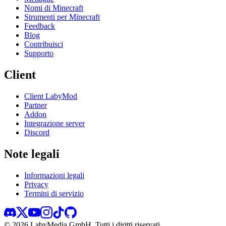
Nomi di Minecraft
Strumenti per Minecraft
Feedback
Blog
Contribuisci
Supporto
Client
Client LabyMod
Partner
Addon
Integrazione server
Discord
Note legali
Informazioni legali
Privacy
Termini di servizio
©
2026
LabyMedia GmbH.
Tutti i diritti riservati.