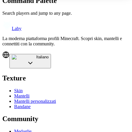
Command Palette
Search players and jump to any page.
Laby
La moderna piattaforma profili Minecraft. Scopri skin, mantelli e
connettiti con la community.
Italiano
Texture
Skin
Mantelli
Mantelli personalizzati
Bandane
Community
Medaglie