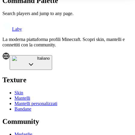
Command Palette
Search players and jump to any page.
Laby
La moderna piattaforma profili Minecraft. Scopri skin, mantelli e
connettiti con la community.
Italiano
Texture
Skin
Mantelli
Mantelli personalizzati
Bandane
Community
Medaglie