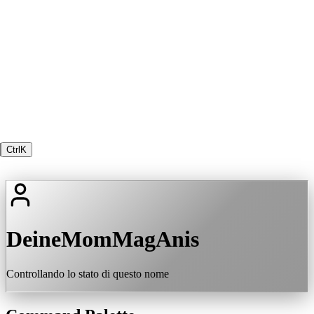
Ctrl
K
DeineMomMagAnis
Controllando lo stato di questo nome