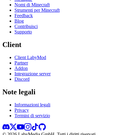
Nomi di Minecraft
Strumenti per Minecraft
Feedback
Blog
Contribuisci
Supporto
Client
Client LabyMod
Partner
Addon
Integrazione server
Discord
Note legali
Informazioni legali
Privacy
Termini di servizio
©
2026
LabyMedia GmbH.
Tutti i diritti riservati.