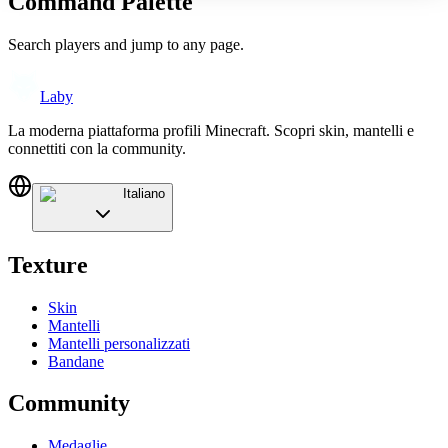
Command Palette
Search players and jump to any page.
Laby
La moderna piattaforma profili Minecraft. Scopri skin, mantelli e
connettiti con la community.
Italiano
Texture
Skin
Mantelli
Mantelli personalizzati
Bandane
Community
Medaglie