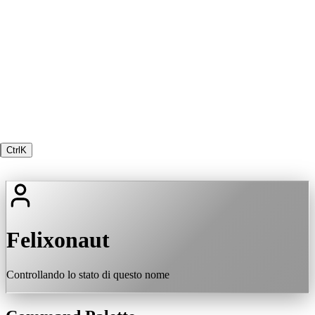
Ctrl
K
Felixonaut
Controllando lo stato di questo nome