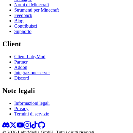
Nomi di Minecraft
Strumenti per Minecraft
Feedback
Blog
Contribuisci
Supporto
Client
Client LabyMod
Partner
Addon
Integrazione server
Discord
Note legali
Informazioni legali
Privacy
Termini di servizio
©
2026
LabyMedia GmbH.
Tutti i diritti riservati.