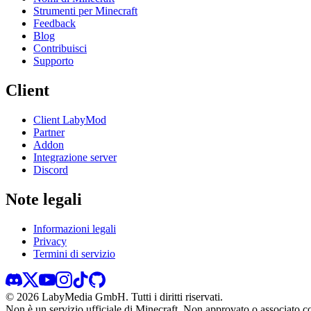
Strumenti per Minecraft
Feedback
Blog
Contribuisci
Supporto
Client
Client LabyMod
Partner
Addon
Integrazione server
Discord
Note legali
Informazioni legali
Privacy
Termini di servizio
©
2026
LabyMedia GmbH.
Tutti i diritti riservati.
Non è un servizio ufficiale di Minecraft. Non approvato o associato 