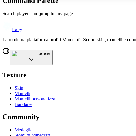
Command Palette
Search players and jump to any page.
Laby
La moderna piattaforma profili Minecraft. Scopri skin, mantelli e conn
Italiano
Texture
Skin
Mantelli
Mantelli personalizzati
Bandane
Community
Medaglie
Nomi di Minecraft