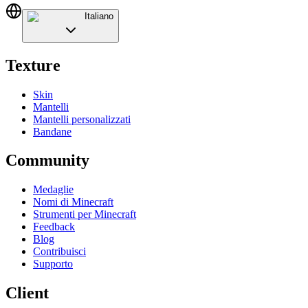
Italiano
Texture
Skin
Mantelli
Mantelli personalizzati
Bandane
Community
Medaglie
Nomi di Minecraft
Strumenti per Minecraft
Feedback
Blog
Contribuisci
Supporto
Client