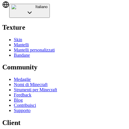
Italiano
Texture
Skin
Mantelli
Mantelli personalizzati
Bandane
Community
Medaglie
Nomi di Minecraft
Strumenti per Minecraft
Feedback
Blog
Contribuisci
Supporto
Client