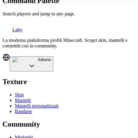
Command Palette
Search players and jump to any page.
Laby
La moderna piattaforma profili Minecraft. Scopri skin, mantelli e
connettiti con la community.
Italiano
Texture
Skin
Mantelli
Mantelli personalizzati
Bandane
Community
Medaglie