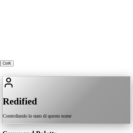
Ctrl
K
Redified
Controllando lo stato di questo nome