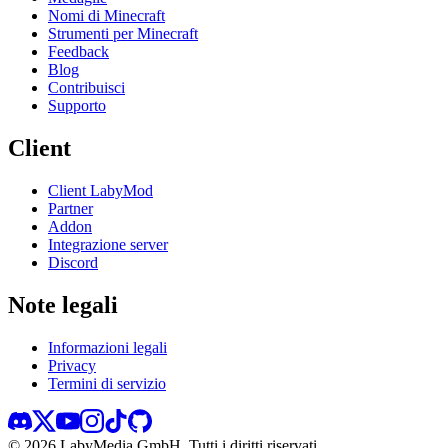
Nomi di Minecraft
Strumenti per Minecraft
Feedback
Blog
Contribuisci
Supporto
Client
Client LabyMod
Partner
Addon
Integrazione server
Discord
Note legali
Informazioni legali
Privacy
Termini di servizio
©
2026
LabyMedia GmbH.
Tutti i diritti riservati.