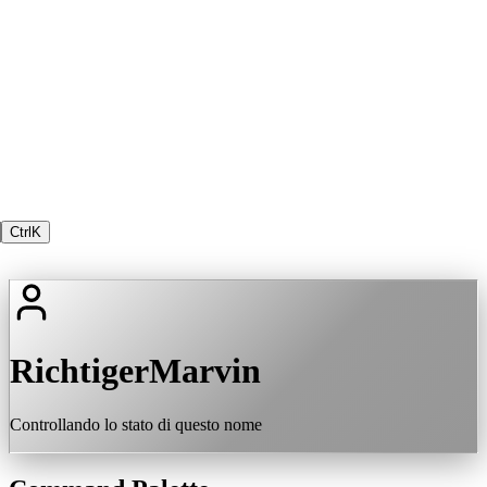
Ctrl
K
RichtigerMarvin
Controllando lo stato di questo nome