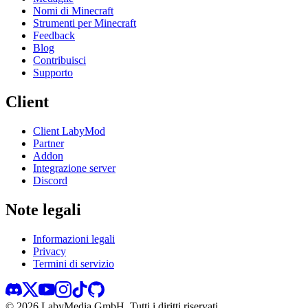
Nomi di Minecraft
Strumenti per Minecraft
Feedback
Blog
Contribuisci
Supporto
Client
Client LabyMod
Partner
Addon
Integrazione server
Discord
Note legali
Informazioni legali
Privacy
Termini di servizio
©
2026
LabyMedia GmbH.
Tutti i diritti riservati.