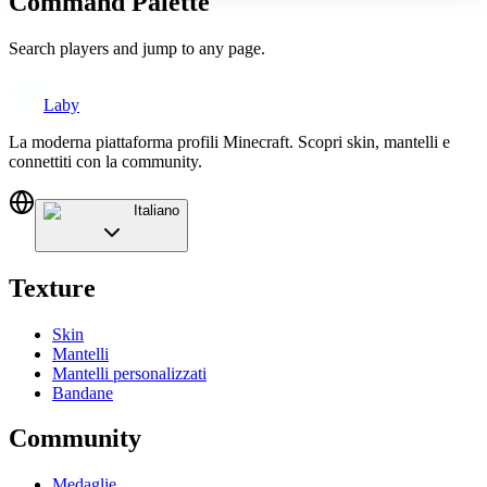
Command Palette
Search players and jump to any page.
Laby
La moderna piattaforma profili Minecraft. Scopri skin, mantelli e
connettiti con la community.
Italiano
Texture
Skin
Mantelli
Mantelli personalizzati
Bandane
Community
Medaglie