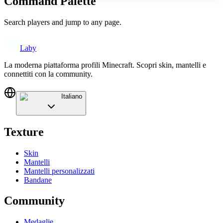
Command Palette
Search players and jump to any page.
Laby
La moderna piattaforma profili Minecraft. Scopri skin, mantelli e
connettiti con la community.
Italiano
Texture
Skin
Mantelli
Mantelli personalizzati
Bandane
Community
Medaglie