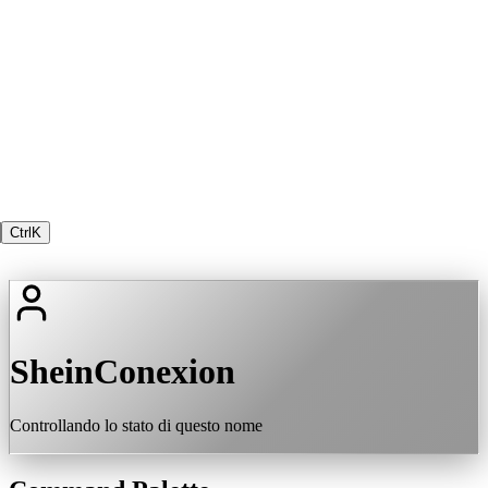
Ctrl
K
SheinConexion
Controllando lo stato di questo nome