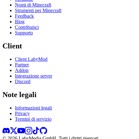
Nomi di Minecraft
Strumenti per Minecraft
Feedback
Blog
Contribuisci
Supporto
Client
Client LabyMod
Partner
Addon
Integrazione server
Discord
Note legali
Informazioni legali
Privacy
Termini di servizio
©
2026
LabyMedia GmbH.
Tutti i diritti riservati.