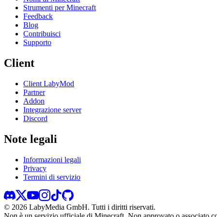
Strumenti per Minecraft
Feedback
Blog
Contribuisci
Supporto
Client
Client LabyMod
Partner
Addon
Integrazione server
Discord
Note legali
Informazioni legali
Privacy
Termini di servizio
©
2026
LabyMedia GmbH.
Tutti i diritti riservati.
Non è un servizio ufficiale di Minecraft. Non approvato o associato 