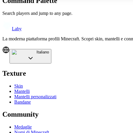
Command Palette
Search players and jump to any page.
Laby
La moderna piattaforma profili Minecraft. Scopri skin, mantelli e conn
Italiano
Texture
Skin
Mantelli
Mantelli personalizzati
Bandane
Community
Medaglie
Nomi di Minecraft