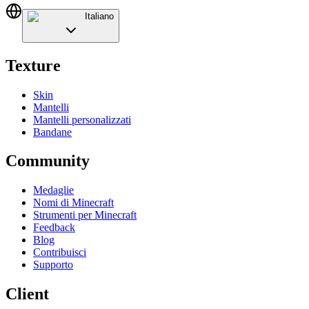
Italiano
Texture
Skin
Mantelli
Mantelli personalizzati
Bandane
Community
Medaglie
Nomi di Minecraft
Strumenti per Minecraft
Feedback
Blog
Contribuisci
Supporto
Client