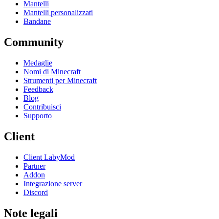
Mantelli
Mantelli personalizzati
Bandane
Community
Medaglie
Nomi di Minecraft
Strumenti per Minecraft
Feedback
Blog
Contribuisci
Supporto
Client
Client LabyMod
Partner
Addon
Integrazione server
Discord
Note legali