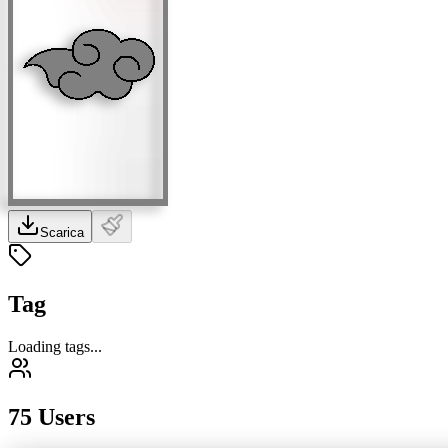
Scarica
Tag
Loading tags...
75 Users