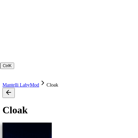
Ctrl
K
Mantelli LabyMod
Cloak
Cloak