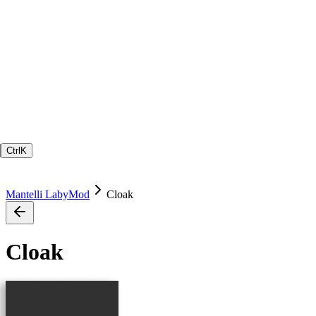
Ctrl
K
Mantelli LabyMod
Cloak
Cloak