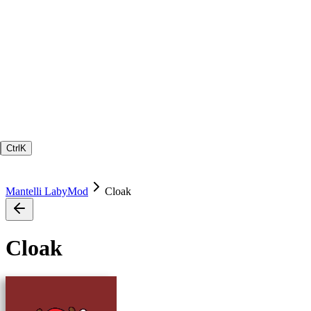
Ctrl
K
Mantelli LabyMod
Cloak
Cloak