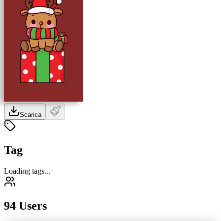
Scarica
Tag
Loading tags...
94 Users