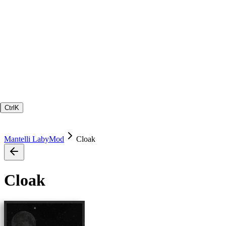
Ctrl
K
Mantelli LabyMod
Cloak
Cloak