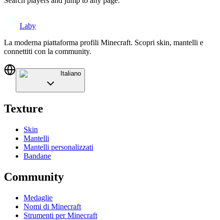
Search players and jump to any page.
Laby
La moderna piattaforma profili Minecraft. Scopri skin, mantelli e
connettiti con la community.
Italiano
Texture
Skin
Mantelli
Mantelli personalizzati
Bandane
Community
Medaglie
Nomi di Minecraft
Strumenti per Minecraft