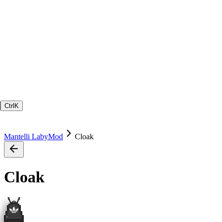
Ctrl
K
Mantelli LabyMod
Cloak
Cloak