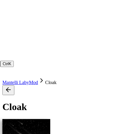
Ctrl
K
Mantelli LabyMod
Cloak
Cloak