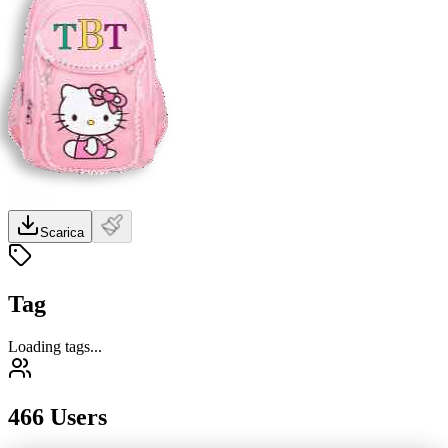
Scarica
Tag
Loading tags...
466 Users