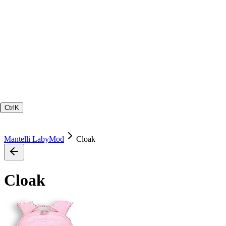
Ctrl
K
Mantelli LabyMod
Cloak
Cloak