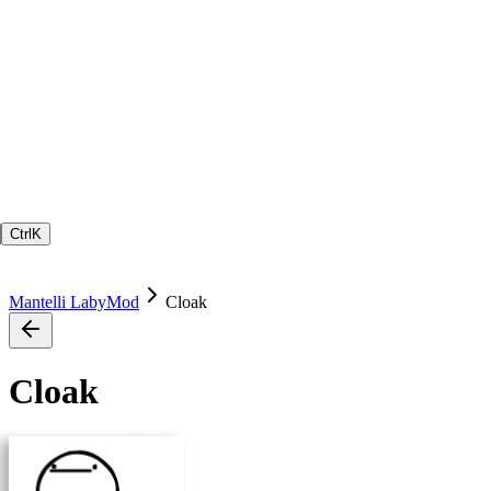
Ctrl
K
Mantelli LabyMod
Cloak
Cloak