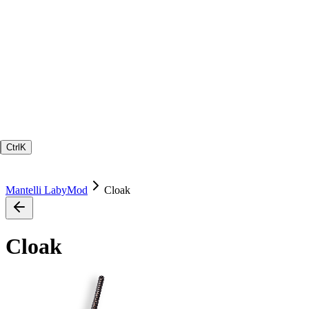
Ctrl
K
Mantelli LabyMod
Cloak
Cloak