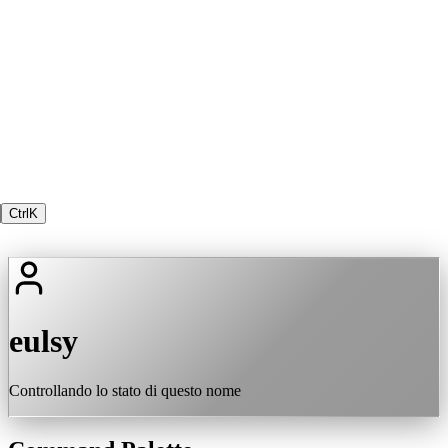
Ctrl
K
eulsy
Controllando lo stato di questo nome