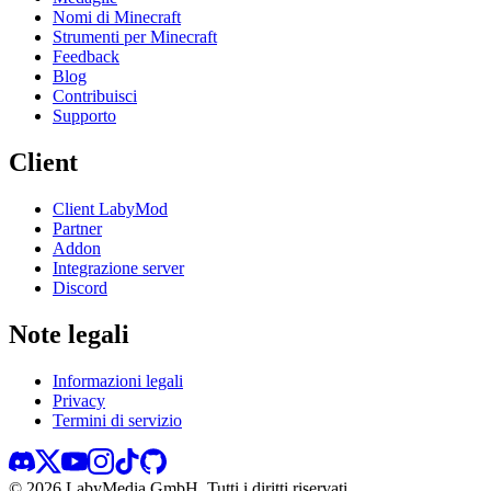
Nomi di Minecraft
Strumenti per Minecraft
Feedback
Blog
Contribuisci
Supporto
Client
Client LabyMod
Partner
Addon
Integrazione server
Discord
Note legali
Informazioni legali
Privacy
Termini di servizio
©
2026
LabyMedia GmbH.
Tutti i diritti riservati.