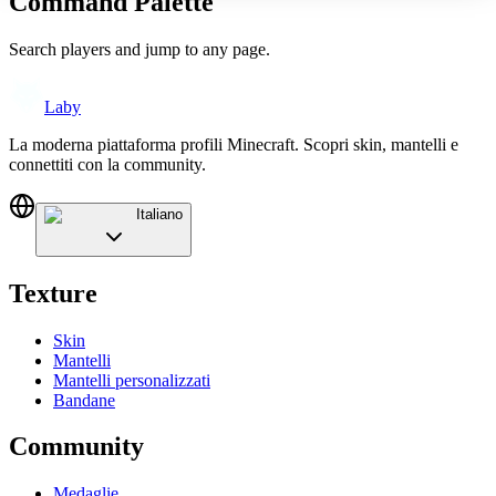
Command Palette
Search players and jump to any page.
Laby
La moderna piattaforma profili Minecraft. Scopri skin, mantelli e
connettiti con la community.
Italiano
Texture
Skin
Mantelli
Mantelli personalizzati
Bandane
Community
Medaglie