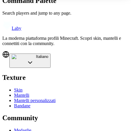
Command Palette
Search players and jump to any page.
Laby
La moderna piattaforma profili Minecraft. Scopri skin, mantelli e
connettiti con la community.
Italiano
Texture
Skin
Mantelli
Mantelli personalizzati
Bandane
Community
Medaglie