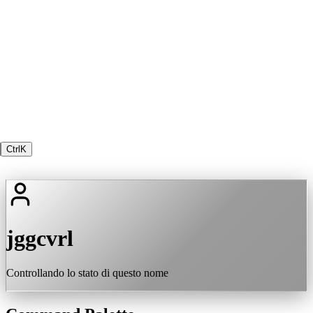
Ctrl
K
jggcvrl
Controllando lo stato di questo nome