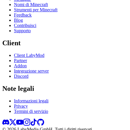
Nomi di Minecraft
Strumenti per Minecraft
Feedback
Blog
Contribuisci
Supporto
Client
Client LabyMod
Partner
Addon
Integrazione server
Discord
Note legali
Informazioni legali
Privacy
Termini di servizio
©
2026
LabyMedia GmbH.
Tutti i diritti riservati.