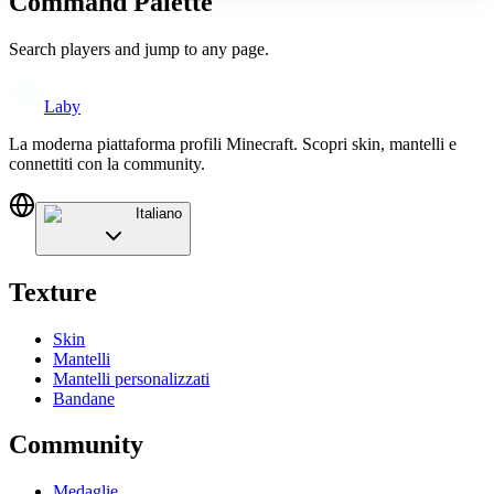
Command Palette
Search players and jump to any page.
Laby
La moderna piattaforma profili Minecraft. Scopri skin, mantelli e
connettiti con la community.
Italiano
Texture
Skin
Mantelli
Mantelli personalizzati
Bandane
Community
Medaglie