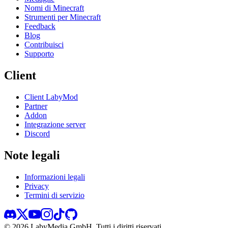
Nomi di Minecraft
Strumenti per Minecraft
Feedback
Blog
Contribuisci
Supporto
Client
Client LabyMod
Partner
Addon
Integrazione server
Discord
Note legali
Informazioni legali
Privacy
Termini di servizio
©
2026
LabyMedia GmbH.
Tutti i diritti riservati.