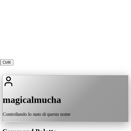
Ctrl
K
magicalmucha
Controllando lo stato di questo nome