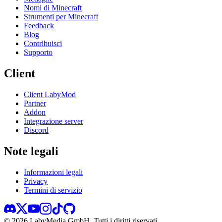
Nomi di Minecraft
Strumenti per Minecraft
Feedback
Blog
Contribuisci
Supporto
Client
Client LabyMod
Partner
Addon
Integrazione server
Discord
Note legali
Informazioni legali
Privacy
Termini di servizio
©
2026
LabyMedia GmbH.
Tutti i diritti riservati.