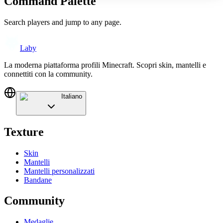
Command Palette
Search players and jump to any page.
Laby
La moderna piattaforma profili Minecraft. Scopri skin, mantelli e
connettiti con la community.
Italiano
Texture
Skin
Mantelli
Mantelli personalizzati
Bandane
Community
Medaglie