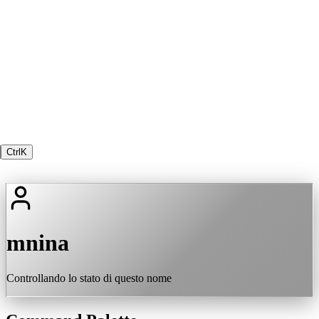
Ctrl
K
mnina
Controllando lo stato di questo nome