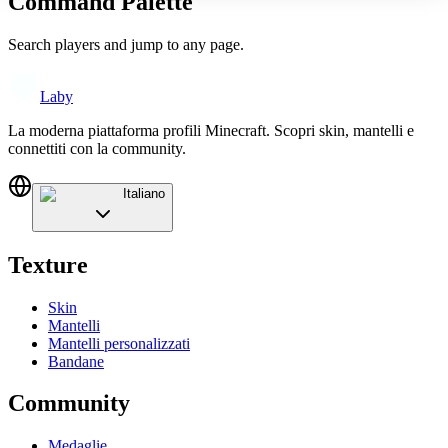
Command Palette
Search players and jump to any page.
Laby
La moderna piattaforma profili Minecraft. Scopri skin, mantelli e
connettiti con la community.
Italiano
Texture
Skin
Mantelli
Mantelli personalizzati
Bandane
Community
Medaglie