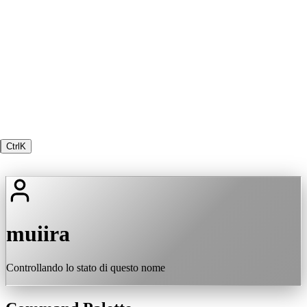
Ctrl
K
muiira
Controllando lo stato di questo nome