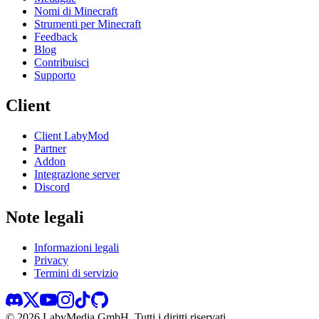
Nomi di Minecraft
Strumenti per Minecraft
Feedback
Blog
Contribuisci
Supporto
Client
Client LabyMod
Partner
Addon
Integrazione server
Discord
Note legali
Informazioni legali
Privacy
Termini di servizio
©
2026
LabyMedia GmbH.
Tutti i diritti riservati.