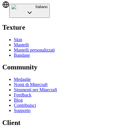
Italiano
Texture
Skin
Mantelli
Mantelli personalizzati
Bandane
Community
Medaglie
Nomi di Minecraft
Strumenti per Minecraft
Feedback
Blog
Contribuisci
Supporto
Client