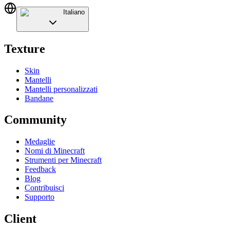
Italiano
Texture
Skin
Mantelli
Mantelli personalizzati
Bandane
Community
Medaglie
Nomi di Minecraft
Strumenti per Minecraft
Feedback
Blog
Contribuisci
Supporto
Client