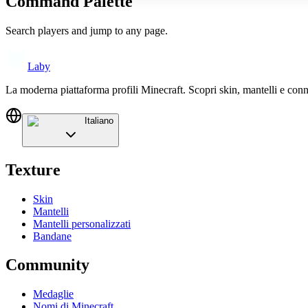
Command Palette
Search players and jump to any page.
Laby
La moderna piattaforma profili Minecraft. Scopri skin, mantelli e conn
Italiano
Texture
Skin
Mantelli
Mantelli personalizzati
Bandane
Community
Medaglie
Nomi di Minecraft