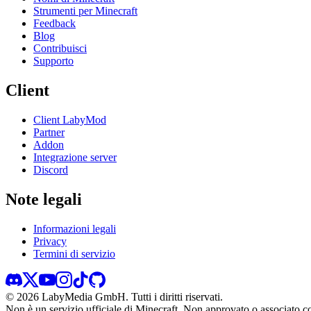
Strumenti per Minecraft
Feedback
Blog
Contribuisci
Supporto
Client
Client LabyMod
Partner
Addon
Integrazione server
Discord
Note legali
Informazioni legali
Privacy
Termini di servizio
©
2026
LabyMedia GmbH.
Tutti i diritti riservati.
Non è un servizio ufficiale di Minecraft. Non approvato o associato 