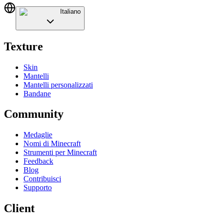
Italiano
Texture
Skin
Mantelli
Mantelli personalizzati
Bandane
Community
Medaglie
Nomi di Minecraft
Strumenti per Minecraft
Feedback
Blog
Contribuisci
Supporto
Client