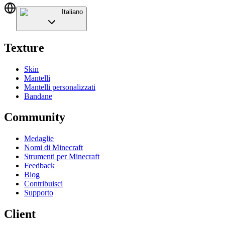
Italiano
Texture
Skin
Mantelli
Mantelli personalizzati
Bandane
Community
Medaglie
Nomi di Minecraft
Strumenti per Minecraft
Feedback
Blog
Contribuisci
Supporto
Client