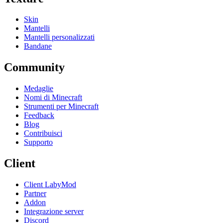
Skin
Mantelli
Mantelli personalizzati
Bandane
Community
Medaglie
Nomi di Minecraft
Strumenti per Minecraft
Feedback
Blog
Contribuisci
Supporto
Client
Client LabyMod
Partner
Addon
Integrazione server
Discord