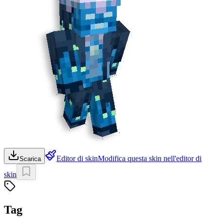
Editor di skin
Modifica questa skin nell'editor di
Scarica
skin
Tag