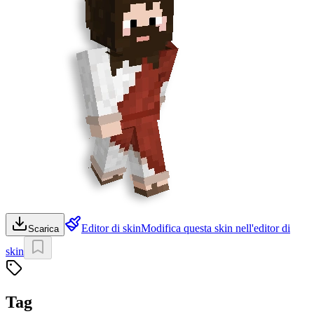
Editor di skin
Modifica questa skin nell'editor di
Scarica
skin
Tag