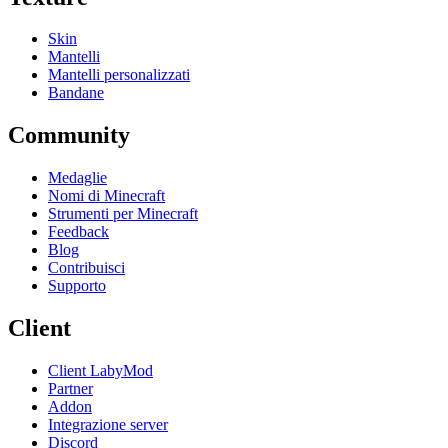
Skin
Mantelli
Mantelli personalizzati
Bandane
Community
Medaglie
Nomi di Minecraft
Strumenti per Minecraft
Feedback
Blog
Contribuisci
Supporto
Client
Client LabyMod
Partner
Addon
Integrazione server
Discord