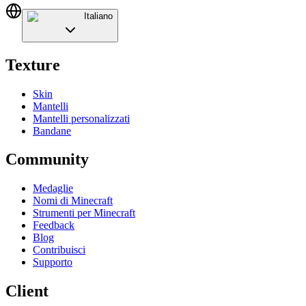
Italiano
Texture
Skin
Mantelli
Mantelli personalizzati
Bandane
Community
Medaglie
Nomi di Minecraft
Strumenti per Minecraft
Feedback
Blog
Contribuisci
Supporto
Client