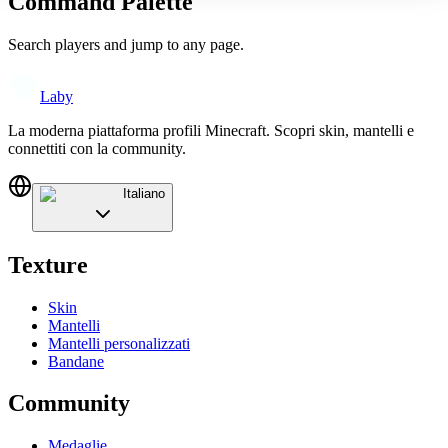
Command Palette
Search players and jump to any page.
Laby
La moderna piattaforma profili Minecraft. Scopri skin, mantelli e
connettiti con la community.
Italiano
Texture
Skin
Mantelli
Mantelli personalizzati
Bandane
Community
Medaglie