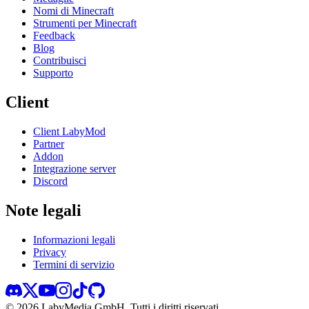
Nomi di Minecraft
Strumenti per Minecraft
Feedback
Blog
Contribuisci
Supporto
Client
Client LabyMod
Partner
Addon
Integrazione server
Discord
Note legali
Informazioni legali
Privacy
Termini di servizio
©
2026
LabyMedia GmbH.
Tutti i diritti riservati.