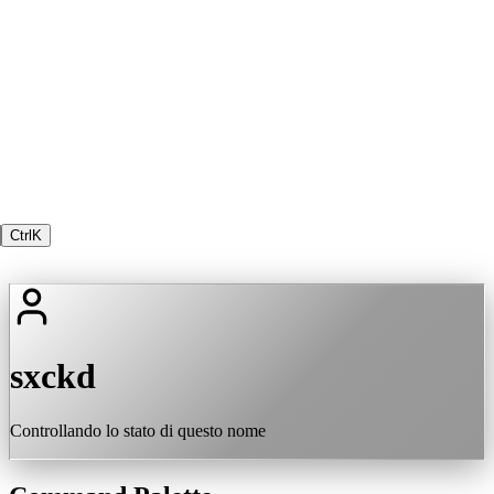
Ctrl
K
sxckd
Controllando lo stato di questo nome