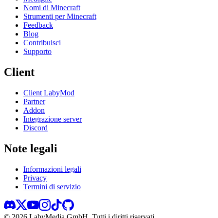
Nomi di Minecraft
Strumenti per Minecraft
Feedback
Blog
Contribuisci
Supporto
Client
Client LabyMod
Partner
Addon
Integrazione server
Discord
Note legali
Informazioni legali
Privacy
Termini di servizio
©
2026
LabyMedia GmbH.
Tutti i diritti riservati.