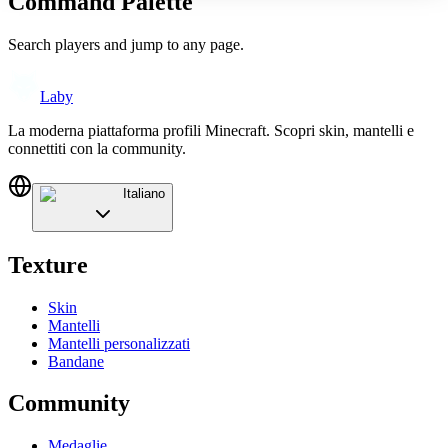
Command Palette
Search players and jump to any page.
Laby
La moderna piattaforma profili Minecraft. Scopri skin, mantelli e
connettiti con la community.
Italiano
Texture
Skin
Mantelli
Mantelli personalizzati
Bandane
Community
Medaglie