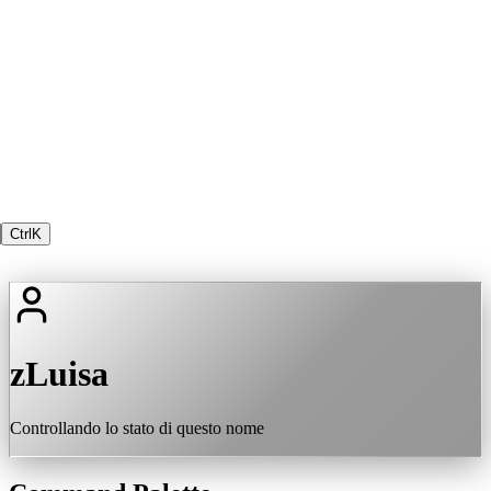
Ctrl
K
zLuisa
Controllando lo stato di questo nome