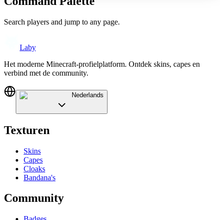
Command Palette
Search players and jump to any page.
Laby
Het moderne Minecraft-profielplatform. Ontdek skins, capes en
verbind met de community.
Nederlands
Texturen
Skins
Capes
Cloaks
Bandana's
Community
Badges