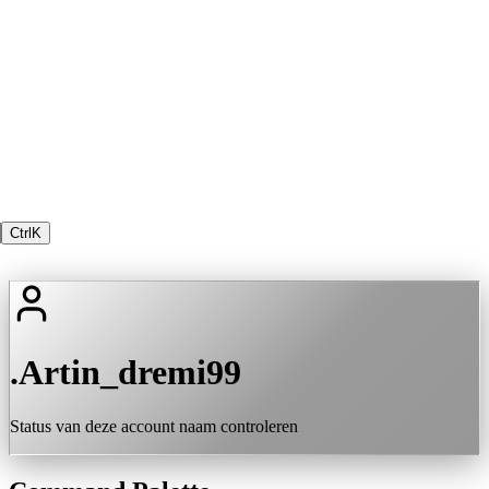
Ctrl
K
.Artin_dremi99
Status van deze account naam controleren