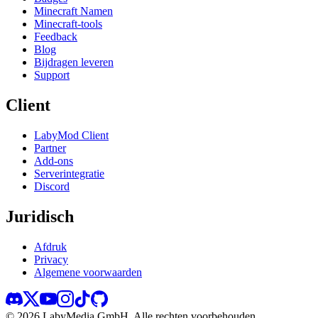
Minecraft Namen
Minecraft-tools
Feedback
Blog
Bijdragen leveren
Support
Client
LabyMod Client
Partner
Add-ons
Serverintegratie
Discord
Juridisch
Afdruk
Privacy
Algemene voorwaarden
©
2026
LabyMedia GmbH.
Alle rechten voorbehouden.